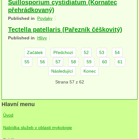
Suillosporium cystidiatum (Kornatec
herbikolní-dvouděložné
přehrádkovaný)
Published in
Povlaky
herbikolní-jednoděložné
Tectella patellaris (Pařezník čéškovitý)
herbikolní-kapraďorosty
Published in
Hlívy
Perithecia stromatická
Začátek
Předchozí
52
53
54
Perithecia nestromatická
55
56
57
58
59
60
61
Rosoly
Následující
Konec
Strana 57 z 62
Kornacovité
Choroše
Hlavní menu
bílá hniloba
Úvod
hnědá hniloba
Nabídka služeb v oblasti mykologie
jednoleté