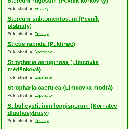
Stereum rugosum (Pevník korkovitý)
Houby (Fotogalerie)
Published in
Povlaky
Stereum subtomentosum (Pevník
podle typu plodnic
plstnatý)
Apothecia
Published in
Povlaky
na dřevě
Stictis radiata (Puklinec)
Published in
Apothecia
mykorhizni
Stropharia aeruginosa (Límcovka
terestrické saprotrofní
měděnková)
fungikolní
Published in
Lupenaté
Stropharia caerulea (Límcovka modrá)
šišky, plody, květy
Published in
Lupenaté
koprofilní
Subulicystidium longisporum (Kornatec
lichenizované
dlouhovýtrusý)
Published in
Povlaky
muscikolni