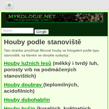
Úvod
Nabídka služeb v oblasti mykologie
Znalecké posudky v oboru mykologie
Houby podle stanoviště
Postupy asanace biotického napadení v budovách
Tato stránka umožňuje filtrovat houby ve fotogalerii podle typu
Posudky zdravotního stavu dřevin a jejich porostů
stanoviště, na kterém se obvykle vyskytují.
Houby lužních lesů
(měkký i tvrdý luh,
Výzkum a konzultace v ekologii, biodiverzitě a ochraně hub
porosty vrb na podmáčených
Lektorství
stanovištích)
Houby doubrav
(teplomilných,
Publikace
acidofilních)
Anna Lepšová
Houby dubohabřin
Lucie Zíbarová
Houby bučin
(kyselých, květnatých,