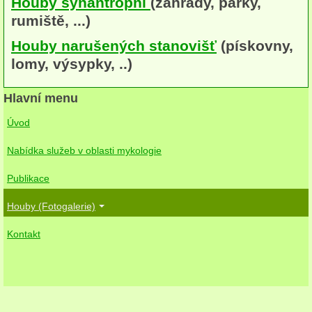
Houby synantropní
(zahrady, parky,
herbikolní-dvouděložné
rumiště, ...)
Houby narušených stanovišť
(pískovny,
herbikolní-jednoděložné
lomy, výsypky, ..)
herbikolní-kapraďorosty
Hlavní menu
Perithecia stromatická
Úvod
Perithecia nestromatická
Nabídka služeb v oblasti mykologie
Rosoly
Publikace
Kornacovité
Houby (Fotogalerie)
Choroše
Kontakt
bílá hniloba
hnědá hniloba
jednoleté