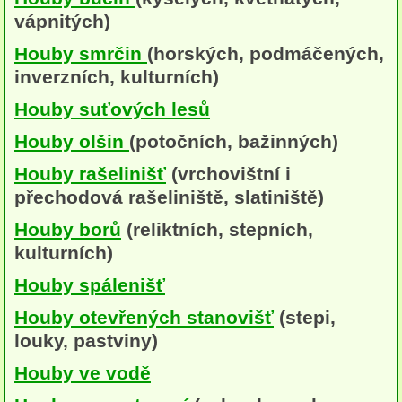
vápnitých)
Houby (Fotogalerie)
Houby smrčin
(horských, podmáčených,
podle typu plodnic
inverzních, kulturních)
Apothecia
Houby suťových lesů
na dřevě
Houby olšin
(potočních, bažinných)
mykorhizni
Houby rašelinišť
(vrchovištní i
přechodová rašeliniště, slatiniště)
terestrické saprotrofní
Houby borů
(reliktních, stepních,
fungikolní
kulturních)
šišky, plody, květy
Houby spálenišť
koprofilní
Houby otevřených stanovišť
(stepi,
louky, pastviny)
lichenizované
Houby ve vodě
muscikolni