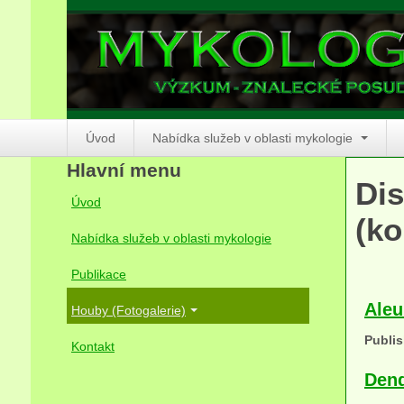
Úvod
Nabídka služeb v oblasti mykologie
Hlavní menu
Dis
Úvod
(ko
Nabídka služeb v oblasti mykologie
Publikace
Aleu
Houby (Fotogalerie)
Publis
Kontakt
Dend