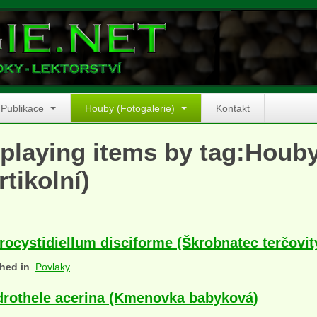
Publikace
Houby (Fotogalerie)
Kontakt
playing items by tag:Houby
rtikolní)
rocystidiellum disciforme (Škrobnatec terčovit
hed in
Povlaky
rothele acerina (Kmenovka babyková)