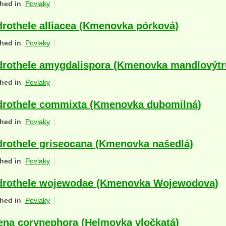
hed in
Povlaky
rothele alliacea (Kmenovka pórková)
hed in
Povlaky
rothele amygdalispora (Kmenovka mandlovýtr
hed in
Povlaky
rothele commixta (Kmenovka dubomilná)
hed in
Povlaky
rothele griseocana (Kmenovka našedlá)
hed in
Povlaky
drothele wojewodae (Kmenovka Wojewodova)
hed in
Povlaky
na corynephora (Helmovka vločkatá)