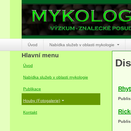
Úvod
Nabídka služeb v oblasti mykologie
Hlavní menu
Dis
Úvod
Nabídka služeb v oblasti mykologie
Rhyt
Publikace
Publis
Houby (Fotogalerie)
Rick
Kontakt
Publis