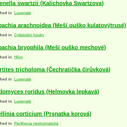
enella swartzii (Kalichovka Swartzova)
hed in
Lupenaté
achia arachnoidea (Meší ouško kulatovýtrusé)
hed in
Cyfeloidní houby
achia bryophila (Meší ouško mechové)
hed in
Hlívy
rtites tricholoma (Čechratička čirůvková)
hed in
Lupenaté
domyces roridus (Helmovka lepkavá)
hed in
Lupenaté
llinia corticium (Prsnatka korová)
hed in
Perithecia nestromatická