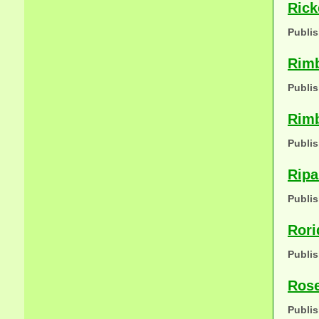
Rick
Publis
Rimb
Publis
Rimb
Publis
Ripa
Publis
Rori
Publis
Rose
Publis