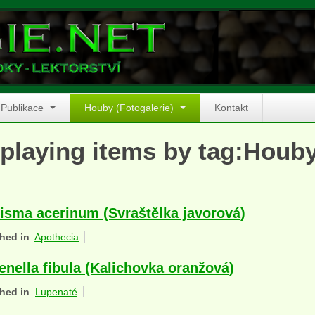
Publikace
Houby (Fotogalerie)
Kontakt
playing items by tag:Houb
isma acerinum (Svraštělka javorová)
hed in
Apothecia
enella fibula (Kalichovka oranžová)
hed in
Lupenaté