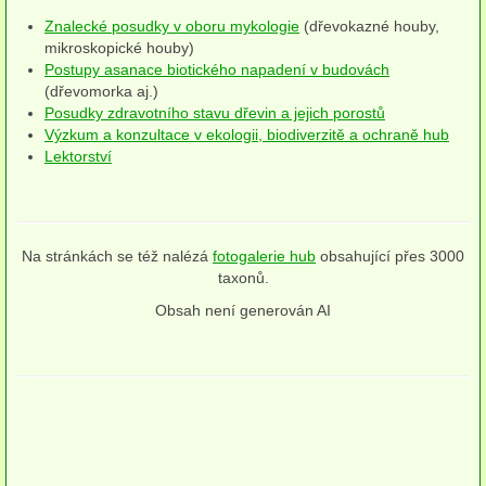
Houby (Fotogalerie)
Znalecké posudky v oboru mykologie
(dřevokazné houby,
mikroskopické houby)
podle typu plodnic
Postupy asanace biotického napadení v budovách
(dřevomorka aj.)
Apothecia
Posudky zdravotního stavu dřevin a jejich porostů
Výzkum a konzultace v ekologii, biodiverzitě a ochraně hub
na dřevě
Lektorství
mykorhizni
terestrické saprotrofní
Na stránkách se též nalézá
fotogalerie hub
obsahující přes 3000
taxonů.
fungikolní
Obsah není generován AI
šišky, plody, květy
koprofilní
lichenizované
muscikolni