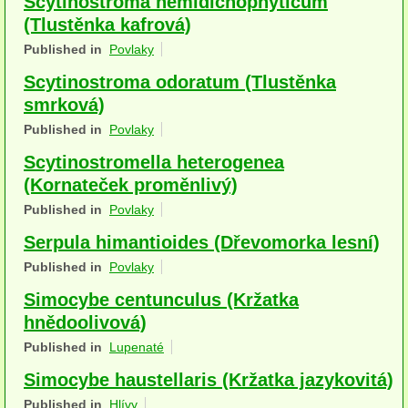
Scytinostroma hemidichophyticum
Houby (Fotogalerie)
(Tlustěnka kafrová)
Published in
Povlaky
podle typu plodnic
Scytinostroma odoratum (Tlustěnka
Apothecia
smrková)
Published in
Povlaky
na dřevě
Scytinostromella heterogenea
mykorhizni
(Kornateček proměnlivý)
terestrické saprotrofní
Published in
Povlaky
Serpula himantioides (Dřevomorka lesní)
fungikolní
Published in
Povlaky
šišky, plody, květy
Simocybe centunculus (Kržatka
koprofilní
hnědoolivová)
Published in
Lupenaté
lichenizované
Simocybe haustellaris (Kržatka jazykovitá)
muscikolni
Published in
Hlívy