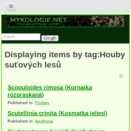
Úvod
Nabídka služeb v oblasti mykologie
Znalecké posudky v oboru mykologie
Displaying items by tag:Houby
Postupy asanace biotického napadení v budovách
suťových lesů
Posudky zdravotního stavu dřevin a jejich porostů
Výzkum a konzultace v ekologii, biodiverzitě a ochraně hub
Scopuloides rimosa (Kornatka
Lektorství
rozpraskaná)
Publikace
Published in
Povlaky
Scutellinia crinita (Kosmatka jelení)
Anna Lepšová
Published in
Apothecia
Lucie Zíbarová