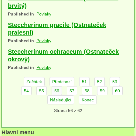
brvitý)
herbikolní-dvouděložné
Published in
Povlaky
herbikolní-jednoděložné
Steccherinum gracile (Ostnateček
pralesní)
herbikolní-kapraďorosty
Published in
Povlaky
Perithecia stromatická
Steccherinum ochraceum (Ostnateček
Perithecia nestromatická
okrový)
Published in
Povlaky
Rosoly
Kornacovité
Začátek
Předchozí
51
52
53
54
55
56
57
58
59
60
Choroše
Následující
Konec
bílá hniloba
Strana 56 z 62
hnědá hniloba
jednoleté
Hlavní menu