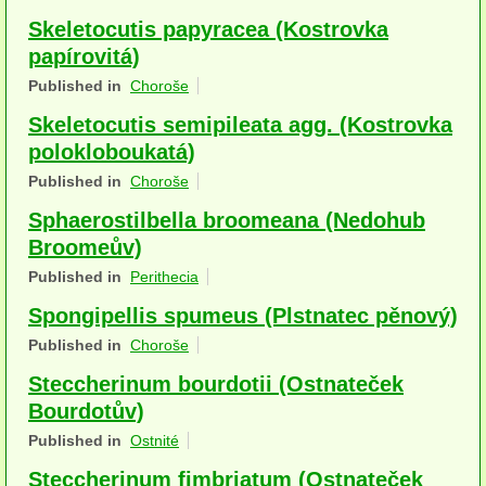
Houby (Fotogalerie)
Skeletocutis papyracea (Kostrovka
papírovitá)
podle typu plodnic
Published in
Choroše
Apothecia
Skeletocutis semipileata agg. (Kostrovka
polokloboukatá)
na dřevě
Published in
Choroše
mykorhizni
Sphaerostilbella broomeana (Nedohub
terestrické saprotrofní
Broomeův)
Published in
Perithecia
fungikolní
Spongipellis spumeus (Plstnatec pěnový)
šišky, plody, květy
Published in
Choroše
koprofilní
Steccherinum bourdotii (Ostnateček
Bourdotův)
lichenizované
Published in
Ostnité
muscikolni
Steccherinum fimbriatum (Ostnateček