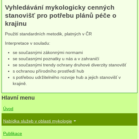
Vyhledávání mykologicky cenných
herbikolní-dvouděložné
stanovišť pro potřebu plánů péče o
herbikolní-jednoděložné
krajinu
herbikolní-kapraďorosty
Použití standardních metodik, platných v ČR
Interpretace v souladu:
Perithecia stromatická
se současnými zákonnými normami
Perithecia nestromatická
se současnými poznatky u nás a v zahraničí
se současnými trendy ochrany druhové diverzity stanovišť
Rosoly
s ochranou přírodního prostředí hub
s potřebou udržitelného rozvoje hub a jejich stanovišť v
Kornacovité
krajině.
Choroše
Hlavní menu
bílá hniloba
Úvod
Nabídka služeb v oblasti mykologie
hnědá hniloba
Publikace
jednoleté