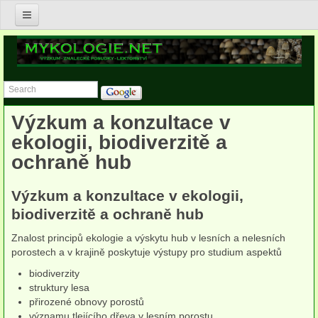
Úvod
Nabídka služeb v oblasti mykologie
Znalecké posudky v oboru mykologie
Výzkum a konzultace v
Postupy asanace biotického napadení v budovách
ekologii, biodiverzitě a
ochraně hub
Posudky zdravotního stavu dřevin a jejich porostů
Výzkum a konzultace v ekologii, biodiverzitě a ochraně hub
Výzkum a konzultace v ekologii,
biodiverzitě a ochraně hub
Lektorství
Znalost principů ekologie a výskytu hub v lesních a nelesních
Publikace
porostech a v krajině poskytuje výstupy pro studium aspektů
biodiverzity
Anna Lepšová
struktury lesa
přirozené obnovy porostů
Lucie Zíbarová
významu tlejícího dřeva v lesním porostu