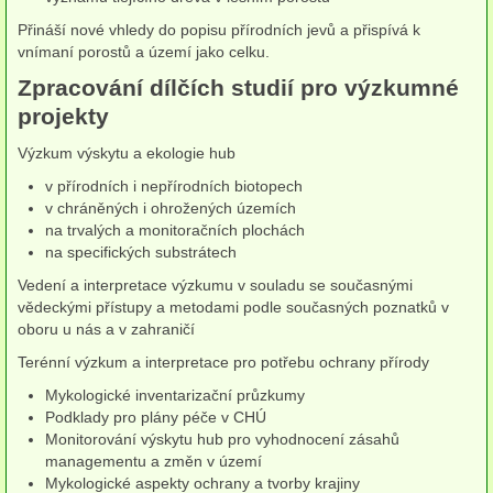
Houby (Fotogalerie)
Přináší nové vhledy do popisu přírodních jevů a přispívá k
vnímaní porostů a území jako celku.
podle typu plodnic
Zpracování dílčích studií pro výzkumné
projekty
Apothecia
Výzkum výskytu a ekologie hub
na dřevě
v přírodních i nepřírodních biotopech
mykorhizni
v chráněných i ohrožených územích
na trvalých a monitoračních plochách
terestrické saprotrofní
na specifických substrátech
Vedení a interpretace výzkumu v souladu se současnými
fungikolní
vědeckými přístupy a metodami podle současných poznatků v
oboru u nás a v zahraničí
šišky, plody, květy
Terénní výzkum a interpretace pro potřebu ochrany přírody
koprofilní
Mykologické inventarizační průzkumy
Podklady pro plány péče v CHÚ
lichenizované
Monitorování výskytu hub pro vyhodnocení zásahů
managementu a změn v území
muscikolni
Mykologické aspekty ochrany a tvorby krajiny