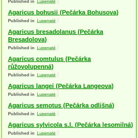
Published in
Lupenaté
Houby (Fotogalerie)
Agaricus bohusii (Pečárka Bohusova)
podle typu plodnic
Published in
Lupenaté
Agaricus bresadolanus (Pečárka
Apothecia
Bresadolova)
na dřevě
Published in
Lupenaté
mykorhizni
Agaricus comtulus (Pečárka
růžovolupenná)
terestrické saprotrofní
Published in
Lupenaté
fungikolní
Agaricus langei (Pečárka Langeova)
Published in
Lupenaté
šišky, plody, květy
Agaricus semotus (Pečárka odlišná)
koprofilní
Published in
Lupenaté
lichenizované
Agaricus sylvicola s.l. (Pečárka lesomilná)
muscikolni
Published in
Lupenaté