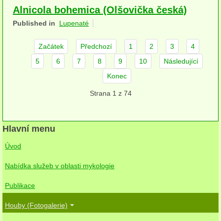
Alnicola bohemica (Olšovička česká)
herbikolní-dvouděložné
Published in
Lupenaté
herbikolní-jednoděložné
Začátek
Předchozí
1
2
3
4
herbikolní-kapraďorosty
5
6
7
8
9
10
Následující
Perithecia stromatická
Konec
Perithecia nestromatická
Strana 1 z 74
Rosoly
Hlavní menu
Kornacovité
Úvod
Choroše
Nabídka služeb v oblasti mykologie
bílá hniloba
Publikace
hnědá hniloba
Houby (Fotogalerie)
jednoleté