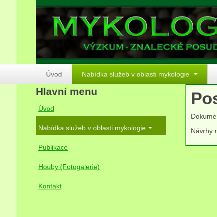
Úvod
Nabídka služeb v oblasti mykologie
Hlavní menu
Pos
Úvod
Dokument
Nabídka služeb v oblasti mykologie
Návrhy n
Publikace
Houby (Fotogalerie)
Kontakt