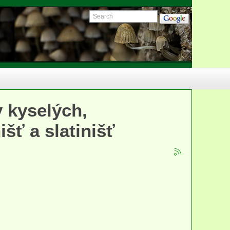
 kyselých,
išť a slatinišť