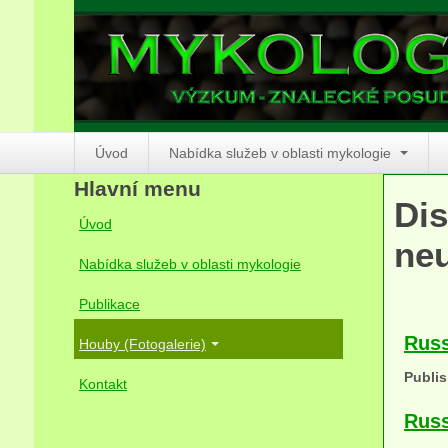
Úvod
Nabídka služeb v oblasti mykologie
Hlavní menu
Dis
Úvod
neu
Nabídka služeb v oblasti mykologie
Publikace
Russ
Houby (Fotogalerie)
Publis
Kontakt
Russ