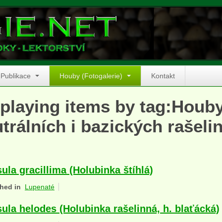
Publikace
Houby (Fotogalerie)
Kontakt
playing items by tag:Houby
trálních i bazických rašelin
ula gracillima (Holubinka štíhlá)
hed in
Lupenaté
ula helodes (Holubinka rašelinná, h. blaťácká)