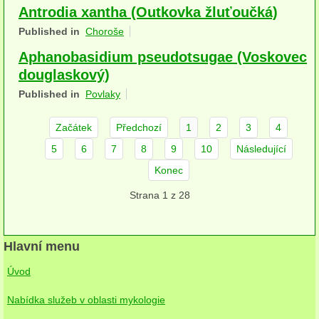
Antrodia xantha (Outkovka žluťoučká)
herbikolní-dvouděložné
Published in
Choroše
herbikolní-jednoděložné
Aphanobasidium pseudotsugae (Voskovec
douglaskový)
herbikolní-kapraďorosty
Published in
Povlaky
Perithecia stromatická
Začátek
Předchozí
1
2
3
4
Perithecia nestromatická
5
6
7
8
9
10
Následující
Rosoly
Konec
Kornacovité
Strana 1 z 28
Choroše
Hlavní menu
bílá hniloba
Úvod
hnědá hniloba
Nabídka služeb v oblasti mykologie
jednoleté