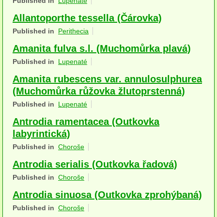
Published in
Lupenaté
Houby (Fotogalerie)
Allantoporthe tessella (Čárovka)
podle typu plodnic
Published in
Perithecia
Amanita fulva s.l. (Muchomůrka plavá)
Apothecia
Published in
Lupenaté
na dřevě
Amanita rubescens var. annulosulphurea
mykorhizni
(Muchomůrka růžovka žlutoprstenná)
Published in
Lupenaté
terestrické saprotrofní
Antrodia ramentacea (Outkovka
fungikolní
labyrintická)
Published in
Choroše
šišky, plody, květy
Antrodia serialis (Outkovka řadová)
koprofilní
Published in
Choroše
lichenizované
Antrodia sinuosa (Outkovka zprohýbaná)
Published in
Choroše
muscikolni