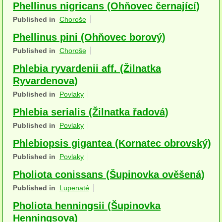
Phellinus nigricans (Ohňovec černající)
Houby (Fotogalerie)
Published in
Choroše
podle typu plodnic
Phellinus pini (Ohňovec borový)
Published in
Choroše
Apothecia
Phlebia ryvardenii aff. (Žilnatka
na dřevě
Ryvardenova)
mykorhizni
Published in
Povlaky
Phlebia serialis (Žilnatka řadová)
terestrické saprotrofní
Published in
Povlaky
fungikolní
Phlebiopsis gigantea (Kornatec obrovský)
šišky, plody, květy
Published in
Povlaky
koprofilní
Pholiota conissans (Šupinovka ověšená)
Published in
Lupenaté
lichenizované
Pholiota henningsii (Šupinovka
muscikolni
Henningsova)