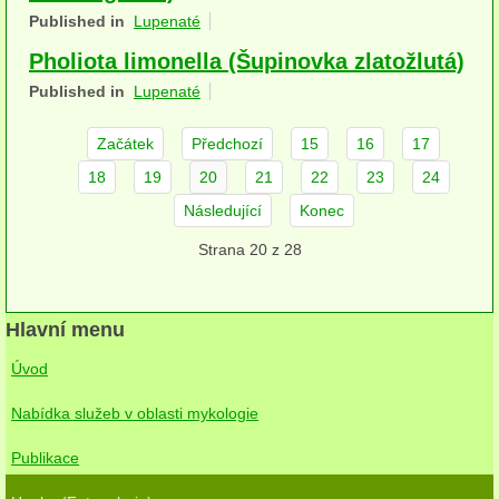
Published in
Lupenaté
herbikolní-dvouděložné
Pholiota limonella (Šupinovka zlatožlutá)
herbikolní-jednoděložné
Published in
Lupenaté
herbikolní-kapraďorosty
Začátek
Předchozí
15
16
17
Perithecia stromatická
18
19
20
21
22
23
24
Perithecia nestromatická
Následující
Konec
Strana 20 z 28
Rosoly
Kornacovité
Hlavní menu
Choroše
Úvod
bílá hniloba
Nabídka služeb v oblasti mykologie
hnědá hniloba
Publikace
jednoleté