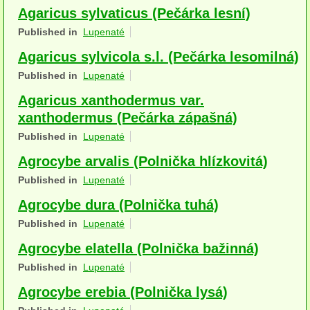
Agaricus sylvaticus (Pečárka lesní)
Houby (Fotogalerie)
Published in
Lupenaté
podle typu plodnic
Agaricus sylvicola s.l. (Pečárka lesomilná)
Apothecia
Published in
Lupenaté
Agaricus xanthodermus var.
na dřevě
xanthodermus (Pečárka zápašná)
mykorhizni
Published in
Lupenaté
terestrické saprotrofní
Agrocybe arvalis (Polnička hlízkovitá)
Published in
Lupenaté
fungikolní
Agrocybe dura (Polnička tuhá)
šišky, plody, květy
Published in
Lupenaté
koprofilní
Agrocybe elatella (Polnička bažinná)
Published in
Lupenaté
lichenizované
Agrocybe erebia (Polnička lysá)
muscikolni