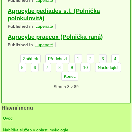
Published in
Lupenaté
herbikolní-dvouděložné
Agrocybe pediades s.l. (Polnička
polokulovitá)
herbikolní-jednoděložné
Published in
Lupenaté
herbikolní-kapraďorosty
Agrocybe praecox (Polnička raná)
Perithecia stromatická
Published in
Lupenaté
Perithecia nestromatická
Začátek
Předchozí
1
2
3
4
Rosoly
5
6
7
8
9
10
Následující
Konec
Kornacovité
Strana 3 z 89
Choroše
bílá hniloba
Hlavní menu
hnědá hniloba
Úvod
jednoleté
Nabídka služeb v oblasti mykologie