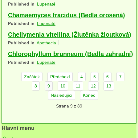
Published in
Lupenaté
herbikolní-dvouděložné
Chamaemyces fracidus (Bedla orosená)
herbikolní-jednoděložné
Published in
Lupenaté
herbikolní-kapraďorosty
Cheilymenia vitellina (Žlutěnka žloutková)
Published in
Apothecia
Perithecia stromatická
Chlorophyllum brunneum (Bedla zahradní)
Perithecia nestromatická
Published in
Lupenaté
Rosoly
Začátek
Předchozí
4
5
6
7
Kornacovité
8
9
10
11
12
13
Následující
Konec
Choroše
Strana 9 z 89
bílá hniloba
hnědá hniloba
Hlavní menu
jednoleté