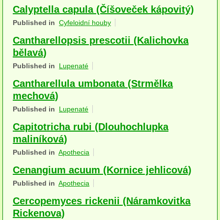
Calyptella capula (Číšoveček kápovitý)
Houby (Fotogalerie)
Published in
Cyfeloidní houby
podle typu plodnic
Cantharellopsis prescotii (Kalichovka
Apothecia
bělavá)
Published in
Lupenaté
na dřevě
Cantharellula umbonata (Strmělka
mykorhizni
mechová)
Published in
Lupenaté
terestrické saprotrofní
Capitotricha rubi (Dlouhochlupka
fungikolní
maliníková)
šišky, plody, květy
Published in
Apothecia
Cenangium acuum (Kornice jehlicová)
koprofilní
Published in
Apothecia
lichenizované
Cercopemyces rickenii (Náramkovitka
muscikolni
Rickenova)