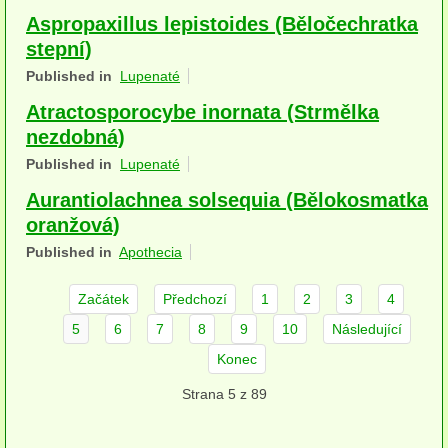
Aspropaxillus lepistoides (Běločechratka
herbikolní-dvouděložné
stepní)
herbikolní-jednoděložné
Published in
Lupenaté
herbikolní-kapraďorosty
Atractosporocybe inornata (Strmělka
nezdobná)
Perithecia stromatická
Published in
Lupenaté
Perithecia nestromatická
Aurantiolachnea solsequia (Bělokosmatka
oranžová)
Rosoly
Published in
Apothecia
Kornacovité
Začátek
Předchozí
1
2
3
4
Choroše
5
6
7
8
9
10
Následující
bílá hniloba
Konec
hnědá hniloba
Strana 5 z 89
jednoleté