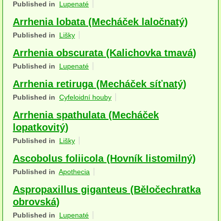
Published in
Lupenaté
Houby (Fotogalerie)
Arrhenia lobata (Mecháček laločnatý)
podle typu plodnic
Published in
Lišky
Apothecia
Arrhenia obscurata (Kalichovka tmavá)
Published in
Lupenaté
na dřevě
Arrhenia retiruga (Mecháček síťnatý)
mykorhizni
Published in
Cyfeloidní houby
terestrické saprotrofní
Arrhenia spathulata (Mecháček
lopatkovitý)
fungikolní
Published in
Lišky
šišky, plody, květy
Ascobolus foliicola (Hovník listomilný)
koprofilní
Published in
Apothecia
Aspropaxillus giganteus (Běločechratka
lichenizované
obrovská)
muscikolni
Published in
Lupenaté