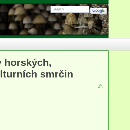
y horských,
lturních smrčin