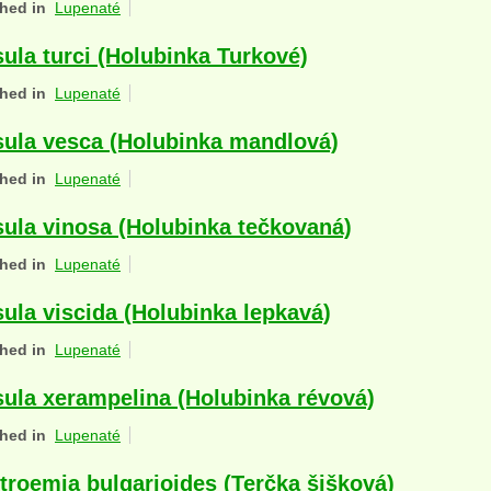
hed in
Lupenaté
ula turci (Holubinka Turkové)
hed in
Lupenaté
ula vesca (Holubinka mandlová)
hed in
Lupenaté
ula vinosa (Holubinka tečkovaná)
hed in
Lupenaté
ula viscida (Holubinka lepkavá)
hed in
Lupenaté
ula xerampelina (Holubinka révová)
hed in
Lupenaté
troemia bulgarioides (Terčka šišková)