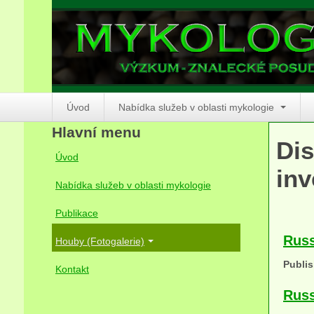
Úvod
Nabídka služeb v oblasti mykologie
Hlavní menu
Dis
Úvod
inv
Nabídka služeb v oblasti mykologie
Publikace
Russ
Houby (Fotogalerie)
Publis
Kontakt
Russ