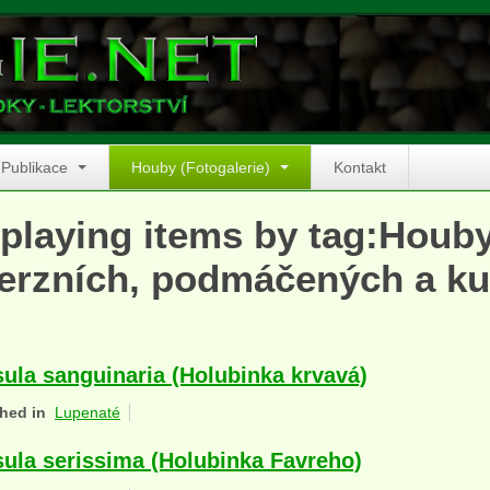
Publikace
Houby (Fotogalerie)
Kontakt
playing items by tag:Houb
erzních, podmáčených a ku
ula sanguinaria (Holubinka krvavá)
hed in
Lupenaté
ula serissima (Holubinka Favreho)