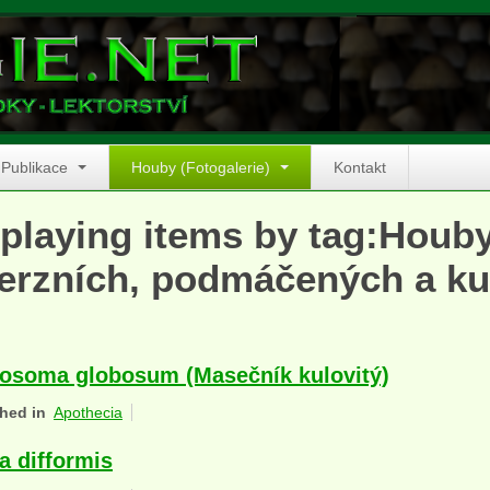
Publikace
Houby (Fotogalerie)
Kontakt
playing items by tag:Houb
erzních, podmáčených a ku
osoma globosum (Masečník kulovitý)
hed in
Apothecia
a difformis