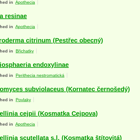
hed in
Apothecia
a resinae
hed in
Apothecia
roderma citrinum (Pestřec obecný)
hed in
Břichatky
iosphaeria endoxylinae
hed in
Perithecia nestromatická
omyces subviolaceus (Kornatec černošedý)
hed in
Povlaky
ellinia cejpii (Kosmatka Cejpova)
hed in
Apothecia
ellinia scutellata s.l. (Kosmatka štítovitá)