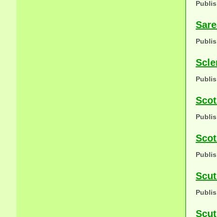
Publis
Sare
Publis
Scle
Publis
Scot
Publis
Scot
Publis
Scut
Publis
Scut