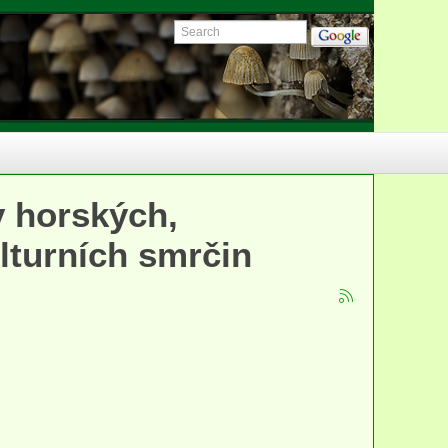
y horských,
lturních smrčin