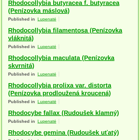
Rhodocollybia butyracea f. butyracea
Houby (Fotogalerie)
(Penízovka máslová)
Published in
Lupenaté
podle typu plodnic
Rhodocollybia filamentosa (Penízovka
Apothecia
vláknitá)
na dřevě
Published in
Lupenaté
Rhodocollybia maculata (Penízovka
mykorhizni
skvrnitá)
terestrické saprotrofní
Published in
Lupenaté
fungikolní
Rhodocollybia prolixa var. distorta
(Penízovka prodloužená kroucená)
šišky, plody, květy
Published in
Lupenaté
koprofilní
Rhodocybe fallax (Rudoušek klamný)
Published in
Lupenaté
lichenizované
Rhodocybe gemina (Rudoušek uťatý)
muscikolni