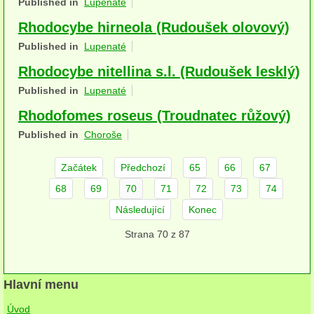
Published in
Lupenaté
herbikolní-dvouděložné
Rhodocybe hirneola (Rudoušek olovový)
herbikolní-jednoděložné
Published in
Lupenaté
Rhodocybe nitellina s.l. (Rudoušek lesklý)
herbikolní-kapraďorosty
Published in
Lupenaté
Perithecia stromatická
Rhodofomes roseus (Troudnatec růžový)
Perithecia nestromatická
Published in
Choroše
Rosoly
Začátek
Předchozí
65
66
67
Kornacovité
68
69
70
71
72
73
74
Následující
Konec
Choroše
Strana 70 z 87
bílá hniloba
hnědá hniloba
Hlavní menu
jednoleté
Úvod