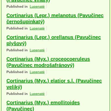
Houby (Fotogalerie)
Published in
Lupenaté
Cortinarius (Lepr.) melanotus (Pavučinec
podle typu plodnic
černošupinkatý)
Apothecia
Published in
Lupenaté
na dřevě
Cortinarius (Lepr.) orellanus (Pavučinec
plyšový)
mykorhizni
Published in
Lupenaté
terestrické saprotrofní
Cortinarius (Myx.) croceocoeruleus
(Pavučinec modrošafránový)
fungikolní
Published in
Lupenaté
šišky, plody, květy
Cortinarius (Myx.) elatior s.l. (Pavučinec
koprofilní
veliký)
Published in
Lupenaté
lichenizované
Cortinarius (Myx.) emollitoides
muscikolni
(Pavučinec)