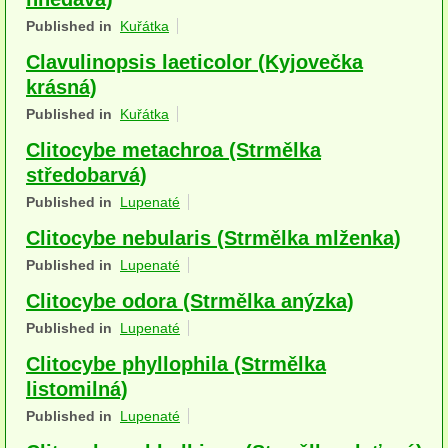
Houby (Fotogalerie)
Published in
Kuřátka
Clavulinopsis laeticolor (Kyjovečka
podle typu plodnic
krásná)
Apothecia
Published in
Kuřátka
na dřevě
Clitocybe metachroa (Strmělka
středobarvá)
mykorhizni
Published in
Lupenaté
terestrické saprotrofní
Clitocybe nebularis (Strmělka mlženka)
Published in
Lupenaté
fungikolní
Clitocybe odora (Strmělka anýzka)
šišky, plody, květy
Published in
Lupenaté
koprofilní
Clitocybe phyllophila (Strmělka
listomilná)
lichenizované
Published in
Lupenaté
muscikolni