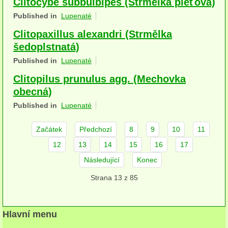
Clitocybe subbulbipes (Strmělka pleťová)
herbikolní-dvouděložné
Published in
Lupenaté
herbikolní-jednoděložné
Clitopaxillus alexandri (Strmělka
šedoplstnatá)
herbikolní-kapraďorosty
Published in
Lupenaté
Perithecia stromatická
Clitopilus prunulus agg. (Mechovka
obecná)
Perithecia nestromatická
Published in
Lupenaté
Rosoly
Začátek
Předchozí
8
9
10
11
Kornacovité
12
13
14
15
16
17
Choroše
Následující
Konec
Strana 13 z 85
bílá hniloba
hnědá hniloba
Hlavní menu
jednoleté