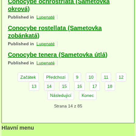
Conocybe ochrostriata (Sametovka
herbikolní-dvouděložné
okrová)
Published in
Lupenaté
herbikolní-jednoděložné
Conocybe rostellata (Sametovka
herbikolní-kapraďorosty
zobánkatá)
Published in
Lupenaté
Perithecia stromatická
Conocybe tenera (Sametovka útlá)
Perithecia nestromatická
Published in
Lupenaté
Rosoly
Začátek
Předchozí
9
10
11
12
Kornacovité
13
14
15
16
17
18
Choroše
Následující
Konec
Strana 14 z 85
bílá hniloba
hnědá hniloba
Hlavní menu
jednoleté