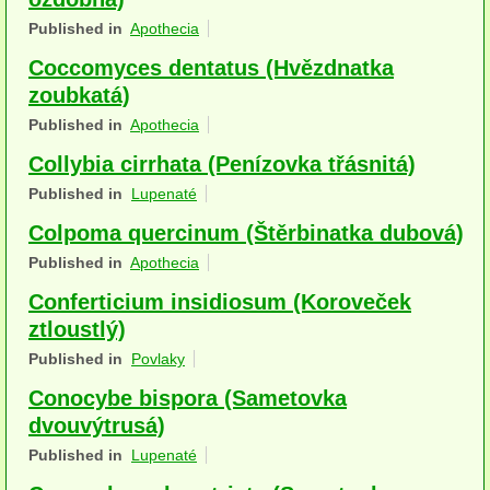
Houby (Fotogalerie)
Published in
Apothecia
Coccomyces dentatus (Hvězdnatka
podle typu plodnic
zoubkatá)
Apothecia
Published in
Apothecia
na dřevě
Collybia cirrhata (Penízovka třásnitá)
Published in
Lupenaté
mykorhizni
Colpoma quercinum (Štěrbinatka dubová)
terestrické saprotrofní
Published in
Apothecia
fungikolní
Conferticium insidiosum (Koroveček
ztloustlý)
šišky, plody, květy
Published in
Povlaky
koprofilní
Conocybe bispora (Sametovka
dvouvýtrusá)
lichenizované
Published in
Lupenaté
muscikolni