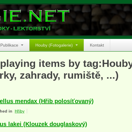
Publikace
Houby (Fotogalerie)
Kontakt
playing items by tag:Houb
rky, zahrady, rumiště, ...)
lellus mendax (Hřib polosíťovaný)
hed in
Hřiby
lus lakei (Klouzek douglaskový)