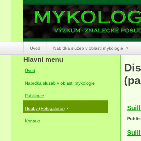
Úvod
Nabídka služeb v oblasti mykologie
Hlavní menu
Dis
Úvod
(pa
Nabídka služeb v oblasti mykologie
Publikace
Suil
Houby (Fotogalerie)
Publis
Kontakt
Suil