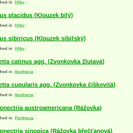
hed in
Hřiby
lus placidus (Klouzek bílý)
hed in
Hřiby
lus sibiricus (Klouzek sibiřský)
hed in
Hřiby
etta catinus agg. (Zvonkovka žlutavá)
hed in
Apothecia
etta cupularis agg. (Zvonkovka číškovitá)
hed in
Apothecia
onectria austroamericana (Rážovka)
hed in
Perithecia
onectria sinopica (Rážovka břečťanová)