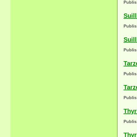
Publis
Suil
Publis
Suil
Publis
Tarz
Publis
Tarz
Publis
Thyr
Publis
Thyr