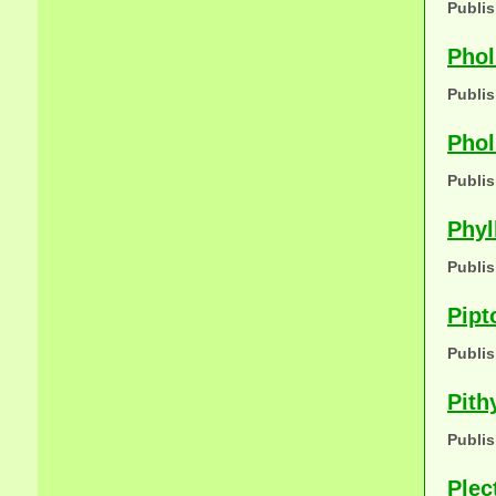
Publis
Phol
Publis
Phol
Publis
Phyl
Publis
Pipt
Publis
Pith
Publis
Plec