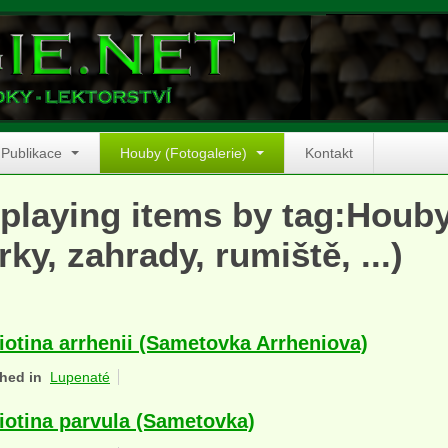
Publikace
Houby (Fotogalerie)
Kontakt
playing items by tag:Houb
rky, zahrady, rumiště, ...)
iotina arrhenii (Sametovka Arrheniova)
hed in
Lupenaté
iotina parvula (Sametovka)