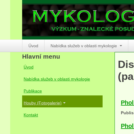
Úvod
Nabídka služeb v oblasti mykologie
Hlavní menu
Dis
Úvod
(pa
Nabídka služeb v oblasti mykologie
Publikace
Phol
Houby (Fotogalerie)
Publis
Kontakt
Phol