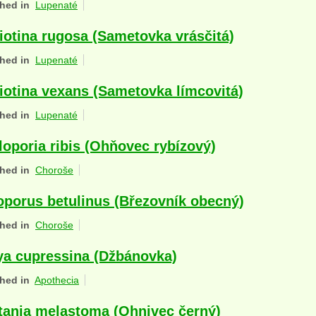
hed in
Lupenaté
iotina rugosa (Sametovka vrásčitá)
hed in
Lupenaté
iotina vexans (Sametovka límcovitá)
hed in
Lupenaté
loporia ribis (Ohňovec rybízový)
hed in
Choroše
oporus betulinus (Březovník obecný)
hed in
Choroše
ya cupressina (Džbánovka)
hed in
Apothecia
tania melastoma (Ohnivec černý)