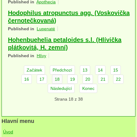
Published in
Apothecia
herbikolní-dvouděložné
Hodophilus atropunctus agg. (Voskovička
herbikolní-jednoděložné
černotečkovaná)
Published in
Lupenaté
herbikolní-kapraďorosty
Hohenbuehelia petaloides s.l. (Hlívička
Perithecia stromatická
plátkovitá, H. zemní)
Published in
Hlívy
Perithecia nestromatická
Rosoly
Začátek
Předchozí
13
14
15
16
17
18
19
20
21
22
Kornacovité
Následující
Konec
Choroše
Strana 18 z 38
bílá hniloba
hnědá hniloba
Hlavní menu
Úvod
jednoleté