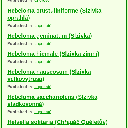
Published in
Choroše
Houby (Fotogalerie)
Hebeloma crustuliniforme (Slzivka
oprahlá)
podle typu plodnic
Published in
Lupenaté
Apothecia
Hebeloma geminatum (Slzivka)
na dřevě
Published in
Lupenaté
mykorhizni
Hebeloma hiemale (Slzivka zimní)
Published in
Lupenaté
terestrické saprotrofní
Hebeloma nauseosum (Slzivka
fungikolní
velkovýtrusá)
Published in
Lupenaté
šišky, plody, květy
Hebeloma sacchariolens (Slzivka
koprofilní
sladkovonná)
lichenizované
Published in
Lupenaté
Helvella solitaria (Chřapáč Quéletův)
muscikolni