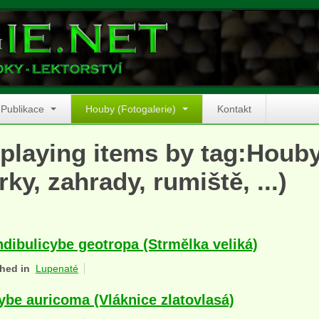
Publikace
Houby (Fotogalerie)
Kontakt
playing items by tag:Houb
rky, zahrady, rumiště, ...)
ndibulicybe geotropa (Strmělka veliká)
hed in
Lupenaté
ybe auricoma (Vláknice zlatovlasá)