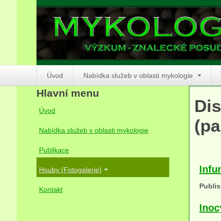
Úvod
Nabídka služeb v oblasti mykologie
Hlavní menu
Dis
Úvod
(pa
Nabídka služeb v oblasti mykologie
Publikace
Infu
Houby (Fotogalerie)
Publis
Kontakt
Inoc