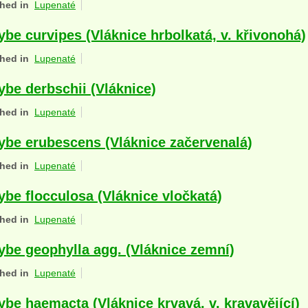
hed in
Lupenaté
ybe curvipes (Vláknice hrbolkatá, v. křivonohá)
hed in
Lupenaté
ybe derbschii (Vláknice)
hed in
Lupenaté
ybe erubescens (Vláknice začervenalá)
hed in
Lupenaté
ybe flocculosa (Vláknice vločkatá)
hed in
Lupenaté
ybe geophylla agg. (Vláknice zemní)
hed in
Lupenaté
ybe haemacta (Vláknice krvavá, v. kravavějící)