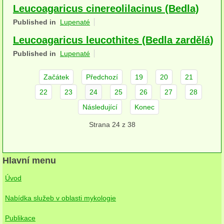
Leucoagaricus cinereolilacinus (Bedla)
herbikolní-dvouděložné
Published in
Lupenaté
herbikolní-jednoděložné
Leucoagaricus leucothites (Bedla zardělá)
herbikolní-kapraďorosty
Published in
Lupenaté
Perithecia stromatická
Začátek
Předchozí
19
20
21
22
23
24
25
26
27
28
Perithecia nestromatická
Následující
Konec
Rosoly
Strana 24 z 38
Kornacovité
Choroše
Hlavní menu
bílá hniloba
Úvod
hnědá hniloba
Nabídka služeb v oblasti mykologie
jednoleté
Publikace