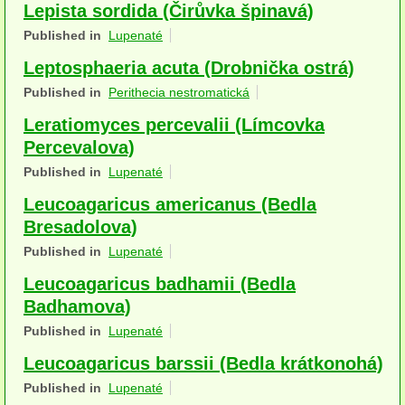
Lepista sordida (Čirůvka špinavá)
Houby (Fotogalerie)
Published in
Lupenaté
podle typu plodnic
Leptosphaeria acuta (Drobnička ostrá)
Published in
Perithecia nestromatická
Apothecia
Leratiomyces percevalii (Límcovka
na dřevě
Percevalova)
mykorhizni
Published in
Lupenaté
Leucoagaricus americanus (Bedla
terestrické saprotrofní
Bresadolova)
fungikolní
Published in
Lupenaté
šišky, plody, květy
Leucoagaricus badhamii (Bedla
Badhamova)
koprofilní
Published in
Lupenaté
lichenizované
Leucoagaricus barssii (Bedla krátkonohá)
Published in
Lupenaté
muscikolni