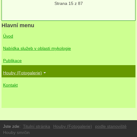
Strana 15 z 87
víceleté
kloboukaté
Hlavní menu
polorozlité
Úvod
rozlité
Nabídka služeb v oblasti mykologie
na jehličnanech
Publikace
na listnáčích
Houby (Fotogalerie)
na zemi
Kontakt
Kuřátka
Liškovité
Ježaté
Jste zde:
Titulní stránka
Houby (Fotogalerie)
podle stanoviště
Houby smrčin
Hřibovité