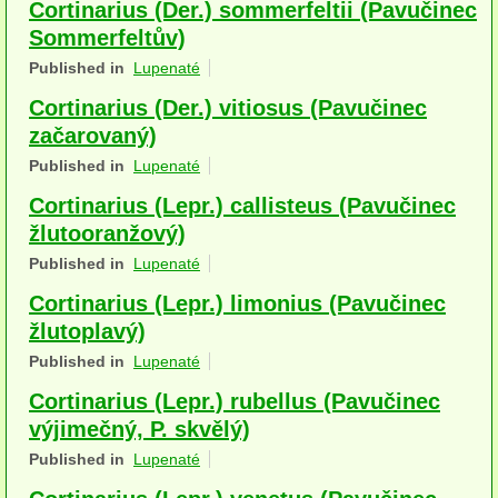
Cortinarius (Der.) sommerfeltii (Pavučinec
Houby (Fotogalerie)
Sommerfeltův)
Published in
Lupenaté
podle typu plodnic
Cortinarius (Der.) vitiosus (Pavučinec
Apothecia
začarovaný)
na dřevě
Published in
Lupenaté
Cortinarius (Lepr.) callisteus (Pavučinec
mykorhizni
žlutooranžový)
terestrické saprotrofní
Published in
Lupenaté
fungikolní
Cortinarius (Lepr.) limonius (Pavučinec
žlutoplavý)
šišky, plody, květy
Published in
Lupenaté
koprofilní
Cortinarius (Lepr.) rubellus (Pavučinec
výjimečný, P. skvělý)
lichenizované
Published in
Lupenaté
muscikolni