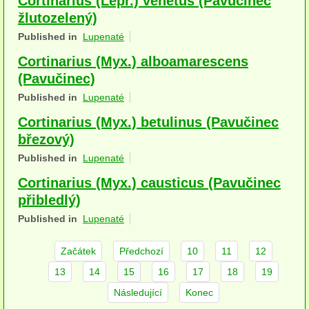
Cortinarius (Lepr.) venetus (Pavučinec
herbikolní-dvouděložné
žlutozelený)
Published in
Lupenaté
herbikolní-jednoděložné
Cortinarius (Myx.) alboamarescens
herbikolní-kapraďorosty
(Pavučinec)
Published in
Lupenaté
Perithecia stromatická
Cortinarius (Myx.) betulinus (Pavučinec
Perithecia nestromatická
březový)
Rosoly
Published in
Lupenaté
Cortinarius (Myx.) causticus (Pavučinec
Kornacovité
přibledlý)
Choroše
Published in
Lupenaté
bílá hniloba
Začátek
Předchozí
10
11
12
hnědá hniloba
13
14
15
16
17
18
19
Následující
Konec
jednoleté