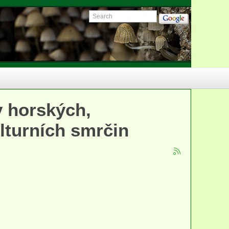
y horských,
lturních smrčin