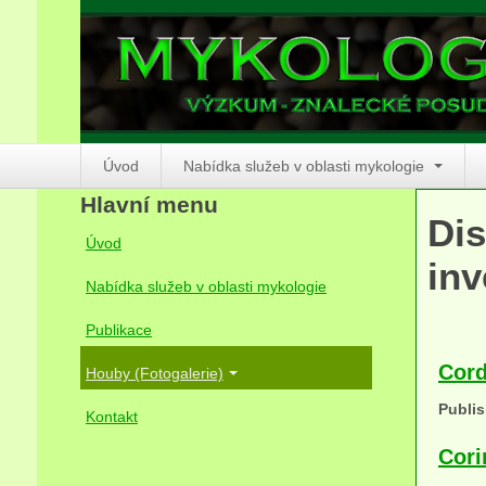
Úvod
Nabídka služeb v oblasti mykologie
Hlavní menu
Dis
Úvod
inv
Nabídka služeb v oblasti mykologie
Publikace
Cord
Houby (Fotogalerie)
Publis
Kontakt
Cori