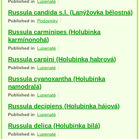
Published in
Lupenaté
Houby (Fotogalerie)
Russula candida s.l. (Lanýžovka bělostná)
podle typu plodnic
Published in
Podzemky
Russula carminipes (Holubinka
Apothecia
karmínonohá)
na dřevě
Published in
Lupenaté
mykorhizni
Russula carpini (Holubinka habrová)
Published in
Lupenaté
terestrické saprotrofní
Russula cyanoxantha (Holubinka
fungikolní
namodralá)
Published in
Lupenaté
šišky, plody, květy
Russula decipiens (Holubinka hájová)
koprofilní
Published in
Lupenaté
lichenizované
Russula delica (Holubinka bílá)
muscikolni
Published in
Lupenaté