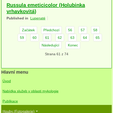
Russula emeticicolor (Holubinka
herbikolní-dvouděložné
vrhavkovitá)
herbikolní-jednoděložné
Published in
Lupenaté
herbikolní-kapraďorosty
Začátek
Předchozí
56
57
58
Perithecia stromatická
59
60
61
62
63
64
65
Následující
Konec
Perithecia nestromatická
Strana 61 z 74
Rosoly
Kornacovité
Hlavní menu
Choroše
Úvod
bílá hniloba
Nabídka služeb v oblasti mykologie
hnědá hniloba
Publikace
jednoleté
Houby (Fotogalerie)