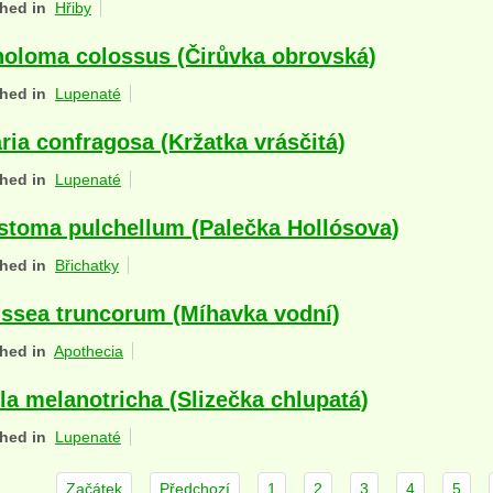
hed in
Hřiby
holoma colossus (Čirůvka obrovská)
hed in
Lupenaté
ria confragosa (Kržatka vrásčitá)
hed in
Lupenaté
stoma pulchellum (Palečka Hollósova)
hed in
Břichatky
issea truncorum (Míhavka vodní)
hed in
Apothecia
la melanotricha (Slizečka chlupatá)
hed in
Lupenaté
Začátek
Předchozí
1
2
3
4
5