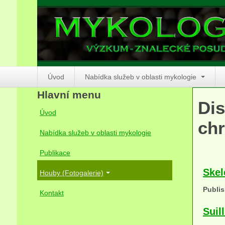
Úvod
Nabídka služeb v oblasti mykologie
Hlavní menu
Dis
Úvod
chr
Nabídka služeb v oblasti mykologie
Publikace
Skel
Houby (Fotogalerie)
Publis
Kontakt
Suil