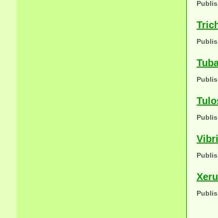
Publis
Tric
Publis
Tuba
Publis
Tulo
Publis
Vibr
Publis
Xeru
Publis