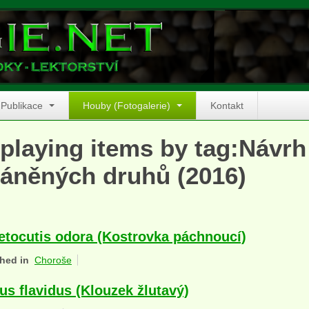
Publikace
Houby (Fotogalerie)
Kontakt
playing items by tag:Návrh
áněných druhů (2016)
etocutis odora (Kostrovka páchnoucí)
hed in
Choroše
lus flavidus (Klouzek žlutavý)