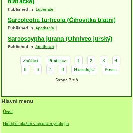
blaťácká)
herbikolní-dvouděložné
Published in
Lupenaté
herbikolní-jednoděložné
Sarcoleotia turficola (Čihovitka blatní)
Published in
Apothecia
herbikolní-kapraďorosty
Sarcoscypha jurana (Ohnivec jurský)
Perithecia stromatická
Published in
Apothecia
Perithecia nestromatická
Začátek
Předchozí
1
2
3
4
Rosoly
5
6
7
8
Následující
Konec
Kornacovité
Strana 7 z 8
Choroše
Hlavní menu
bílá hniloba
Úvod
hnědá hniloba
Nabídka služeb v oblasti mykologie
jednoleté