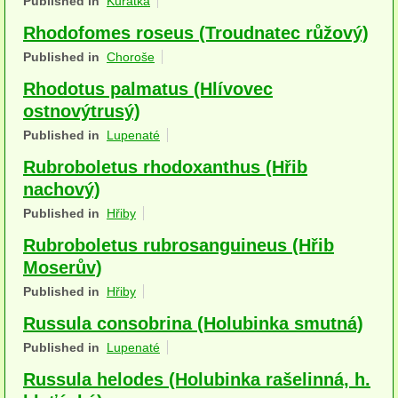
Published in
Kuřátka
Houby (Fotogalerie)
Rhodofomes roseus (Troudnatec růžový)
podle typu plodnic
Published in
Choroše
Rhodotus palmatus (Hlívovec
Apothecia
ostnovýtrusý)
na dřevě
Published in
Lupenaté
mykorhizni
Rubroboletus rhodoxanthus (Hřib
nachový)
terestrické saprotrofní
Published in
Hřiby
fungikolní
Rubroboletus rubrosanguineus (Hřib
Moserův)
šišky, plody, květy
Published in
Hřiby
koprofilní
Russula consobrina (Holubinka smutná)
lichenizované
Published in
Lupenaté
Russula helodes (Holubinka rašelinná, h.
muscikolni