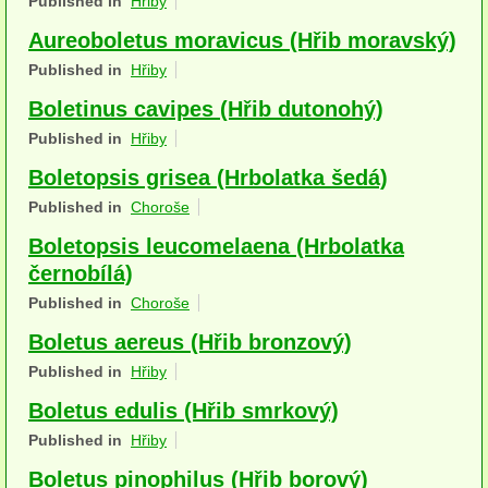
Published in
Hřiby
Houby (Fotogalerie)
Aureoboletus moravicus (Hřib moravský)
podle typu plodnic
Published in
Hřiby
Boletinus cavipes (Hřib dutonohý)
Apothecia
Published in
Hřiby
na dřevě
Boletopsis grisea (Hrbolatka šedá)
mykorhizni
Published in
Choroše
Boletopsis leucomelaena (Hrbolatka
terestrické saprotrofní
černobílá)
fungikolní
Published in
Choroše
šišky, plody, květy
Boletus aereus (Hřib bronzový)
Published in
Hřiby
koprofilní
Boletus edulis (Hřib smrkový)
lichenizované
Published in
Hřiby
muscikolni
Boletus pinophilus (Hřib borový)