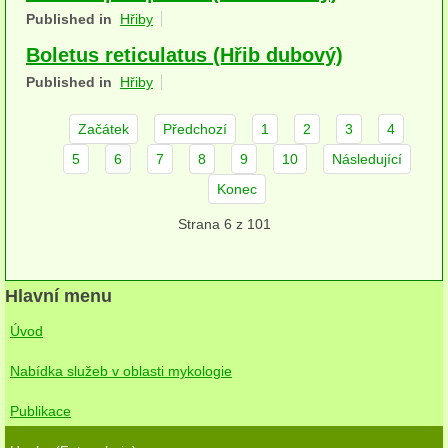
Published in
Hřiby
herbikolní-dvouděložné
Boletus reticulatus (Hřib dubový)
herbikolní-jednoděložné
Published in
Hřiby
herbikolní-kapraďorosty
Začátek
Předchozí
1
2
3
4
Perithecia stromatická
5
6
7
8
9
10
Následující
Perithecia nestromatická
Konec
Strana 6 z 101
Rosoly
Kornacovité
Hlavní menu
Choroše
Úvod
bílá hniloba
Nabídka služeb v oblasti mykologie
hnědá hniloba
Publikace
jednoleté