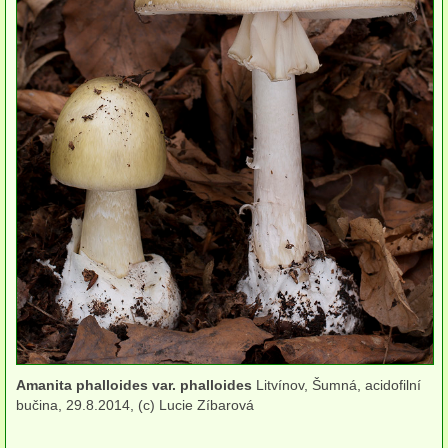
herbikolní-jednoděložné
herbikolní-kapraďorosty
koprofilní
Břichatky
Podzemky
Ostatní
podle stanoviště
Houby lužních lesů
Houby doubrav
Amanita phalloides var. phalloides
Litvínov, Šumná, acidofilní
Houby dubohabřin
bučina, 29.8.2014, (c) Lucie Zíbarová
Houby bučin