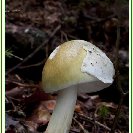
Houby rostoucí na kapraďorostech (kapradiny, plavuně, přesličky)
podle systematiky
Ascomycetes
Basidiomycetes
podle ohrožení a ochrany
Červený seznam (2024)
Červený Seznam (2006)
Zvláště chráněné druhy (vyhláška MŽP 395/1992)
Návrh novelizace zvláště chráněných druhů (2016)
poslední přidané
Kontakt