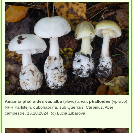
Houby smrčin
Houby suťových lesů
Houby olšin
Houby rašelinišť
Houby borů
Houby travnatých stanovišť
Houby spálenišť
Houby ve vodě
Amanita phalloides var. alba
(vlevo) a
var. phalloides
(vpravo)
Houby synantropní
NPR Karlštejn, dubohabřina, sub Quercus, Carpinus, Acer
campestre, 15.10.2024, (c) Lucie Zíbarová
Houby narušených stanovišť
podle substrátu