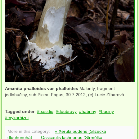
Amanita phalloides var. phalloides
Malonty, fragment
jedlobučiny, sub Picea, Fagus, 30.7.2012, (c) Lucie Zíbarová
Tagged under
basidio
doubravy
habriny
buciny
mykorhizni
More in this category:
« Xerula pudens (Slizečka
dlouhonohá)
Ossicaulis lachnopus (Strmělka