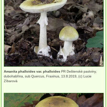
Houby (Fotogalerie)
podle typu plodnic
Apothecia
na dřevě
mykorhizni
terestrické saprotrofní
fungikolní
Amanita phalloides var. phalloides
PR Deštenské pastviny,
šišky, plody, květy
dubohabřina, sub Quercus, Fraxinus, 13.8.2019, (c) Lucie
Zíbarová
koprofilní
lichenizované
muscikolni