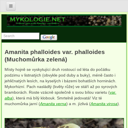
Úvod
Nabídka služeb v oblasti mykologie
Znalecké posudky v oboru mykologie
Amanita phalloides var. phalloides
Postupy asanace biotického napadení v budovách
(Muchomůrka zelená)
Posudky zdravotního stavu dřevin a jejich porostů
Místy hojně se vyskytující druh rostoucí od léta do počátku
podzimu v listnatých (obvykle pod duby a buky), méně často i
Výzkum a konzultace v ekologii, biodiverzitě a ochraně hub
jehličnatých lesích, na kyselých i bázemi bohatších horninách.
Mykorhizní. Pach nasládlý (květy růže) ve stáří až po syrových
Lektorství
bramborách. Roste vzácně společně s svou bílou varietu (
var.
alba
), která má bílý klobouk. Smrtelně jedovatá! Viz té
Publikace
muchomůrka jarní (
Amanita verna
) a m. jízlivá (
Amanita virosa
).
Anna Lepšová
Lucie Zíbarová