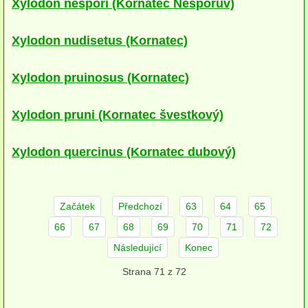
Xylodon nespori (Kornatec Nešporův)
Houby smrčin
Xylodon nudisetus (Kornatec)
Houby suťových lesů
Xylodon pruinosus (Kornatec)
Houby olšin
Houby rašelinišť
Xylodon pruni (Kornatec švestkový)
Houby borů
Xylodon quercinus (Kornatec dubový)
Houby travnatých stanovišť
Houby spálenišť
Začátek
Předchozí
63
64
65
Houby ve vodě
66
67
68
69
70
71
72
Houby synantropní
Následující
Konec
Strana 71 z 72
Houby narušených stanovišť
podle substrátu