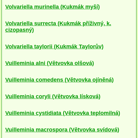
Volvariella murinella (Kukmák myší)
Houby (Fotogalerie)
podle typu plodnic
Volvariella surrecta (Kukmák příživný, k.
cizopasný)
Apothecia
na dřevě
Volvariella taylorii (Kukmák Taylorův)
mykorhizni
Vuilleminia alni (Větvovka olšová)
terestrické saprotrofní
Vuilleminia comedens (Větvovka ojíněná)
fungikolní
šišky, plody, květy
Vuilleminia coryli (Větvovka lísková)
koprofilní
Vuilleminia cystidiata (Větvovka teplomilná)
lichenizované
Vuilleminia macrospora (Větvovka svídová)
muscikolni