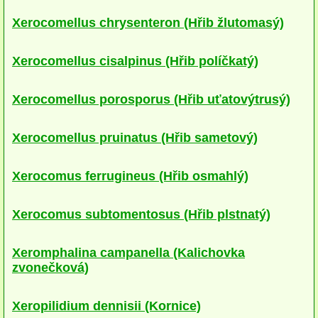
víceleté
Xerocomellus chrysenteron (Hřib žlutomasý)
kloboukaté
Xerocomellus cisalpinus (Hřib políčkatý)
polorozlité
Xerocomellus porosporus (Hřib uťatovýtrusý)
rozlité
na jehličnanech
Xerocomellus pruinatus (Hřib sametový)
na listnáčích
Xerocomus ferrugineus (Hřib osmahlý)
na zemi
Xerocomus subtomentosus (Hřib plstnatý)
Kuřátka
Liškovité
Xeromphalina campanella (Kalichovka
zvonečková)
Ježaté
Xeropilidium dennisii (Kornice)
Hřibovité