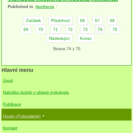
Published in
Apothecia
herbikolní-dvouděložné
herbikolní-jednoděložné
Začátek
Předchozí
66
67
68
69
70
71
72
73
74
75
herbikolní-kapraďorosty
Následující
Konec
Perithecia stromatická
Strana 74 z 75
Perithecia nestromatická
Rosoly
Hlavní menu
Kornacovité
Úvod
Choroše
Nabídka služeb v oblasti mykologie
bílá hniloba
Publikace
hnědá hniloba
Houby (Fotogalerie)
Kontakt
jednoleté