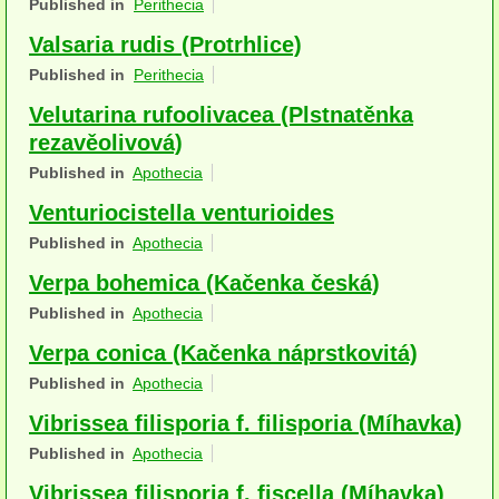
Published in
Perithecia
Houby (Fotogalerie)
Valsaria rudis (Protrhlice)
podle typu plodnic
Published in
Perithecia
Velutarina rufoolivacea (Plstnatěnka
Apothecia
rezavěolivová)
na dřevě
Published in
Apothecia
mykorhizni
Venturiocistella venturioides
Published in
Apothecia
terestrické saprotrofní
Verpa bohemica (Kačenka česká)
fungikolní
Published in
Apothecia
šišky, plody, květy
Verpa conica (Kačenka náprstkovitá)
Published in
Apothecia
koprofilní
Vibrissea filisporia f. filisporia (Míhavka)
lichenizované
Published in
Apothecia
muscikolni
Vibrissea filisporia f. fiscella (Míhavka)