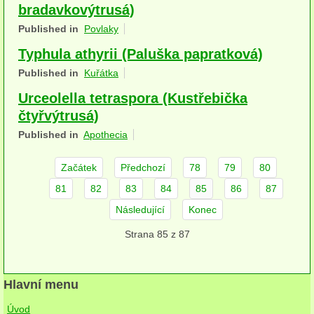
bradavkovýtrusá)
herbikolní-dvouděložné
Published in
Povlaky
herbikolní-jednoděložné
Typhula athyrii (Paluška papratková)
Published in
Kuřátka
herbikolní-kapraďorosty
Urceolella tetraspora (Kustřebička
Perithecia stromatická
čtyřvýtrusá)
Perithecia nestromatická
Published in
Apothecia
Rosoly
Začátek
Předchozí
78
79
80
Kornacovité
81
82
83
84
85
86
87
Následující
Konec
Choroše
Strana 85 z 87
bílá hniloba
hnědá hniloba
Hlavní menu
jednoleté
Úvod