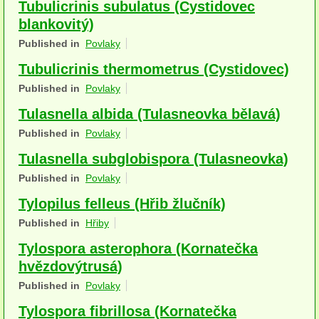
Tubulicrinis subulatus (Cystidovec
Houby (Fotogalerie)
blankovitý)
Published in
Povlaky
podle typu plodnic
Tubulicrinis thermometrus (Cystidovec)
Apothecia
Published in
Povlaky
na dřevě
Tulasnella albida (Tulasneovka bělavá)
mykorhizni
Published in
Povlaky
Tulasnella subglobispora (Tulasneovka)
terestrické saprotrofní
Published in
Povlaky
fungikolní
Tylopilus felleus (Hřib žlučník)
šišky, plody, květy
Published in
Hřiby
Tylospora asterophora (Kornatečka
koprofilní
hvězdovýtrusá)
lichenizované
Published in
Povlaky
muscikolni
Tylospora fibrillosa (Kornatečka