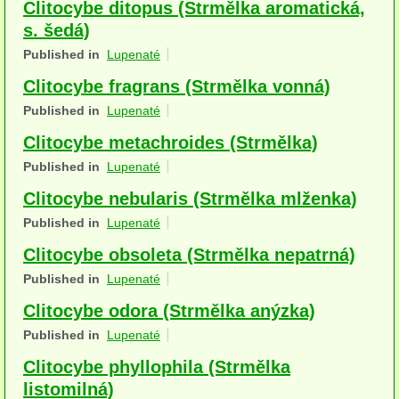
Clitocybe ditopus (Strmělka aromatická,
Houby (Fotogalerie)
s. šedá)
Published in
Lupenaté
podle typu plodnic
Clitocybe fragrans (Strmělka vonná)
Apothecia
Published in
Lupenaté
na dřevě
Clitocybe metachroides (Strmělka)
mykorhizni
Published in
Lupenaté
Clitocybe nebularis (Strmělka mlženka)
terestrické saprotrofní
Published in
Lupenaté
fungikolní
Clitocybe obsoleta (Strmělka nepatrná)
šišky, plody, květy
Published in
Lupenaté
Clitocybe odora (Strmělka anýzka)
koprofilní
Published in
Lupenaté
lichenizované
Clitocybe phyllophila (Strmělka
muscikolni
listomilná)