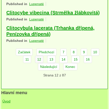
Published in
Lupenaté
herbikolní-dvouděložné
Clitocybe vibecina (Strmělka žlábkovitá)
herbikolní-jednoděložné
Published in
Lupenaté
herbikolní-kapraďorosty
Clitocybula lacerata (Trhanka dřípená,
Penízovka dřípená)
Perithecia stromatická
Published in
Lupenaté
Perithecia nestromatická
Začátek
Předchozí
7
8
9
10
Rosoly
11
12
13
14
15
16
Kornacovité
Následující
Konec
Strana 12 z 87
Choroše
bílá hniloba
Hlavní menu
hnědá hniloba
Úvod
jednoleté