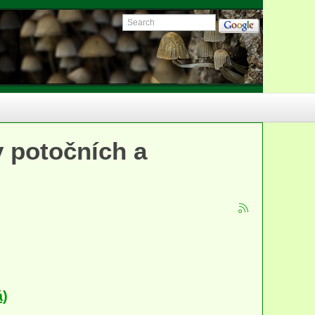
y potočních a
á)