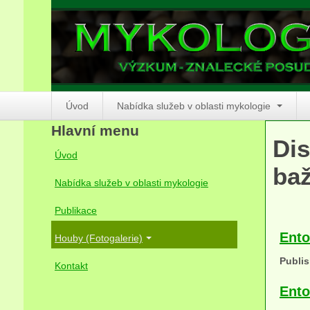
Úvod
Nabídka služeb v oblasti mykologie
Hlavní menu
Dis
Úvod
baž
Nabídka služeb v oblasti mykologie
Publikace
Ento
Houby (Fotogalerie)
Publis
Kontakt
Ento