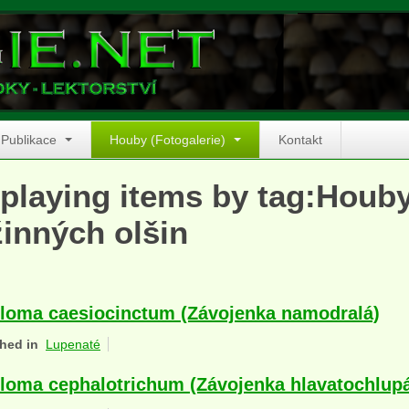
Publikace
Houby (Fotogalerie)
Kontakt
playing items by tag:Houb
inných olšin
loma caesiocinctum (Závojenka namodralá)
hed in
Lupenaté
loma cephalotrichum (Závojenka hlavatochlup