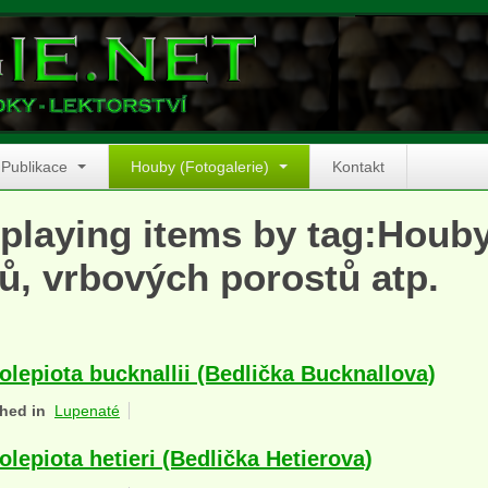
Publikace
Houby (Fotogalerie)
Kontakt
playing items by tag:Houb
ů, vrbových porostů atp.
olepiota bucknallii (Bedlička Bucknallova)
hed in
Lupenaté
olepiota hetieri (Bedlička Hetierova)