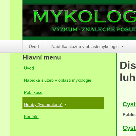
Úvod
Nabídka služeb v oblasti mykologie
Hlavní menu
Dis
Úvod
luh
Nabídka služeb v oblasti mykologie
Publikace
Cyst
Houby (Fotogalerie)
Publis
Kontakt
Cyst