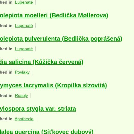
hed in
Lupenaté
olepiota moelleri (Bedlička Møllerova)
hed in
Lupenaté
olepiota pulverulenta (Bedlička poprášená)
hed in
Lupenaté
dia salicina (Kůžička červená)
hed in
Povlaky
ymyces lacrymalis (Kropilka slzovitá)
hed in
Rosoly
ylospora stygia var. striata
hed in
Apothecia
alea quercina (Síťkovec dubový)