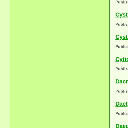
Publis
Cyst
Publis
Cyst
Publis
Cyti
Publis
Dacr
Publis
Dact
Publis
Daed