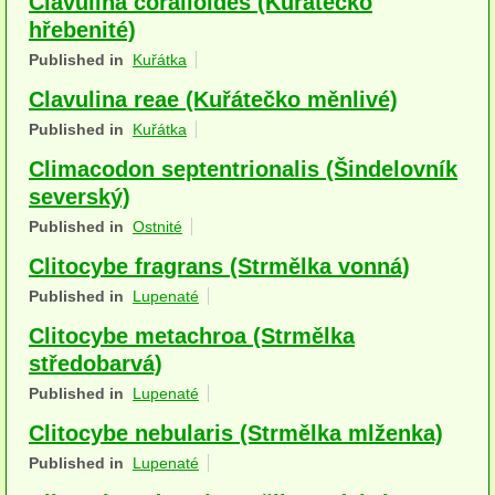
Clavulina coralloides (Kuřátečko
Houby (Fotogalerie)
hřebenité)
Published in
Kuřátka
podle typu plodnic
Clavulina reae (Kuřátečko měnlivé)
Apothecia
Published in
Kuřátka
na dřevě
Climacodon septentrionalis (Šindelovník
severský)
mykorhizni
Published in
Ostnité
terestrické saprotrofní
Clitocybe fragrans (Strmělka vonná)
fungikolní
Published in
Lupenaté
Clitocybe metachroa (Strmělka
šišky, plody, květy
středobarvá)
koprofilní
Published in
Lupenaté
lichenizované
Clitocybe nebularis (Strmělka mlženka)
Published in
Lupenaté
muscikolni