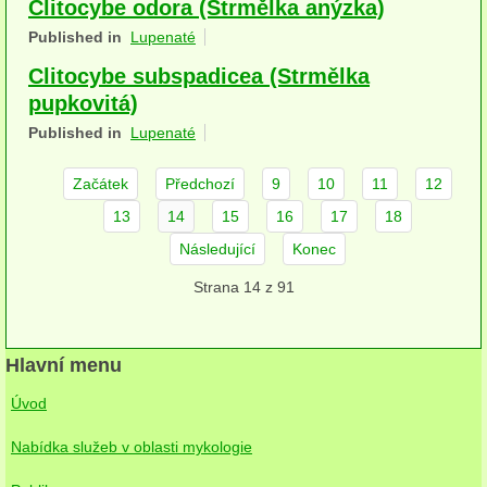
Clitocybe odora (Strmělka anýzka)
herbikolní-dvouděložné
Published in
Lupenaté
herbikolní-jednoděložné
Clitocybe subspadicea (Strmělka
pupkovitá)
herbikolní-kapraďorosty
Published in
Lupenaté
Perithecia stromatická
Začátek
Předchozí
9
10
11
12
Perithecia nestromatická
13
14
15
16
17
18
Rosoly
Následující
Konec
Strana 14 z 91
Kornacovité
Choroše
Hlavní menu
bílá hniloba
Úvod
hnědá hniloba
Nabídka služeb v oblasti mykologie
jednoleté