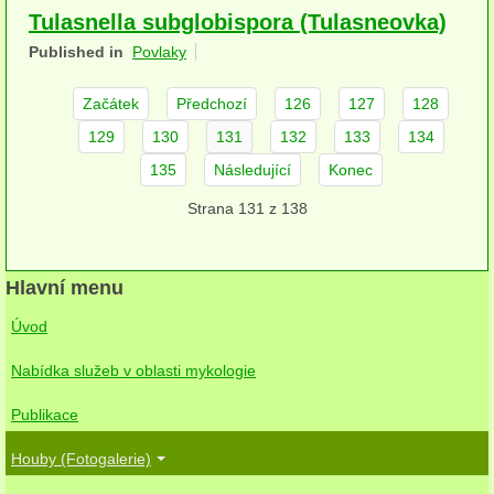
Tulasnella subglobispora (Tulasneovka)
herbikolní-dvouděložné
Published in
Povlaky
herbikolní-jednoděložné
Začátek
Předchozí
126
127
128
herbikolní-kapraďorosty
129
130
131
132
133
134
Perithecia stromatická
135
Následující
Konec
Perithecia nestromatická
Strana 131 z 138
Rosoly
Hlavní menu
Kornacovité
Úvod
Choroše
Nabídka služeb v oblasti mykologie
bílá hniloba
Publikace
hnědá hniloba
Houby (Fotogalerie)
jednoleté