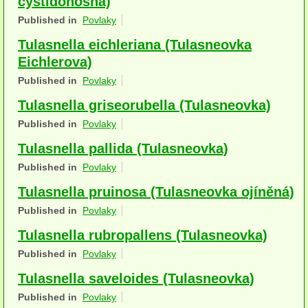
cystidonosná)
Houby (Fotogalerie)
Published in
Povlaky
Tulasnella eichleriana (Tulasneovka
podle typu plodnic
Eichlerova)
Apothecia
Published in
Povlaky
na dřevě
Tulasnella griseorubella (Tulasneovka)
Published in
Povlaky
mykorhizni
Tulasnella pallida (Tulasneovka)
terestrické saprotrofní
Published in
Povlaky
fungikolní
Tulasnella pruinosa (Tulasneovka ojíněná)
Published in
Povlaky
šišky, plody, květy
Tulasnella rubropallens (Tulasneovka)
koprofilní
Published in
Povlaky
lichenizované
Tulasnella saveloides (Tulasneovka)
muscikolni
Published in
Povlaky