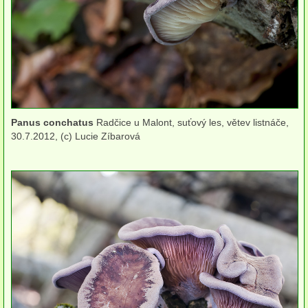
Houby (Fotogalerie)
podle typu plodnic
Apothecia
na dřevě
Panus conchatus
Radčice u Malont, suťový les, větev listnáče,
mykorhizni
30.7.2012, (c) Lucie Zíbarová
terestrické saprotrofní
fungikolní
šišky, plody, květy
koprofilní
lichenizované
muscikolni