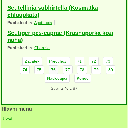
herbikolní-dvouděložné
Scutellinia subhirtella (Kosmatka
chloupkatá)
herbikolní-jednoděložné
Published in
Apothecia
herbikolní-kapraďorosty
Scutiger pes-caprae (Krásnopórka kozí
noha)
Perithecia stromatická
Published in
Choroše
Perithecia nestromatická
Začátek
Předchozí
71
72
73
Rosoly
74
75
76
77
78
79
80
Kornacovité
Následující
Konec
Strana 76 z 87
Choroše
bílá hniloba
Hlavní menu
hnědá hniloba
Úvod
jednoleté