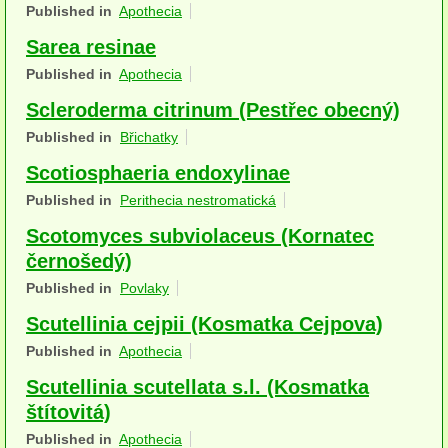
Published in
Apothecia
Houby (Fotogalerie)
Sarea resinae
podle typu plodnic
Published in
Apothecia
Apothecia
Scleroderma citrinum (Pestřec obecný)
Published in
Břichatky
na dřevě
Scotiosphaeria endoxylinae
mykorhizni
Published in
Perithecia nestromatická
terestrické saprotrofní
Scotomyces subviolaceus (Kornatec
černošedý)
fungikolní
Published in
Povlaky
šišky, plody, květy
Scutellinia cejpii (Kosmatka Cejpova)
koprofilní
Published in
Apothecia
Scutellinia scutellata s.l. (Kosmatka
lichenizované
štítovitá)
muscikolni
Published in
Apothecia