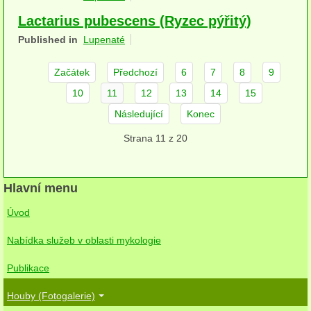
herbikolní-dvouděložné
Lactarius pubescens (Ryzec pýřitý)
Published in
Lupenaté
herbikolní-jednoděložné
Začátek
Předchozí
6
7
8
9
herbikolní-kapraďorosty
10
11
12
13
14
15
Perithecia stromatická
Následující
Konec
Perithecia nestromatická
Strana 11 z 20
Rosoly
Kornacovité
Hlavní menu
Úvod
Choroše
Nabídka služeb v oblasti mykologie
bílá hniloba
Publikace
hnědá hniloba
Houby (Fotogalerie)
jednoleté