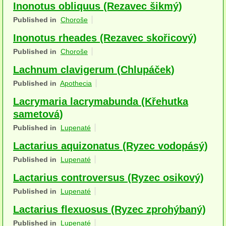
Inonotus obliquus (Rezavec šikmý)
Houby (Fotogalerie)
Published in
Choroše
podle typu plodnic
Inonotus rheades (Rezavec skořicový)
Published in
Choroše
Apothecia
Lachnum clavigerum (Chlupáček)
na dřevě
Published in
Apothecia
mykorhizni
Lacrymaria lacrymabunda (Křehutka
sametová)
terestrické saprotrofní
Published in
Lupenaté
fungikolní
Lactarius aquizonatus (Ryzec vodopásý)
šišky, plody, květy
Published in
Lupenaté
koprofilní
Lactarius controversus (Ryzec osikový)
Published in
Lupenaté
lichenizované
Lactarius flexuosus (Ryzec zprohýbaný)
muscikolni
Published in
Lupenaté