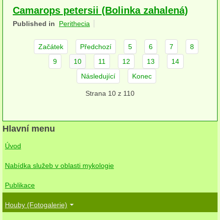
Camarops petersii (Bolinka zahalená)
herbikolní-dvouděložné
Published in
Perithecia
herbikolní-jednoděložné
Začátek
Předchozí
5
6
7
8
herbikolní-kapraďorosty
9
10
11
12
13
14
Perithecia stromatická
Následující
Konec
Perithecia nestromatická
Strana 10 z 110
Rosoly
Hlavní menu
Kornacovité
Úvod
Choroše
Nabídka služeb v oblasti mykologie
bílá hniloba
Publikace
hnědá hniloba
Houby (Fotogalerie)
jednoleté