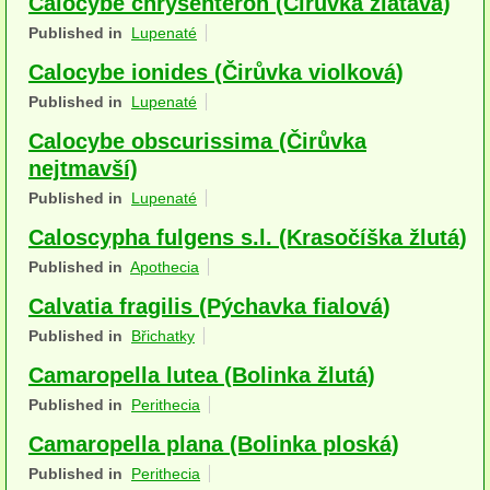
Calocybe chrysenteron (Čirůvka zlatavá)
Houby (Fotogalerie)
Published in
Lupenaté
podle typu plodnic
Calocybe ionides (Čirůvka violková)
Published in
Lupenaté
Apothecia
Calocybe obscurissima (Čirůvka
na dřevě
nejtmavší)
Published in
Lupenaté
mykorhizni
Caloscypha fulgens s.l. (Krasočíška žlutá)
terestrické saprotrofní
Published in
Apothecia
fungikolní
Calvatia fragilis (Pýchavka fialová)
šišky, plody, květy
Published in
Břichatky
Camaropella lutea (Bolinka žlutá)
koprofilní
Published in
Perithecia
lichenizované
Camaropella plana (Bolinka ploská)
muscikolni
Published in
Perithecia